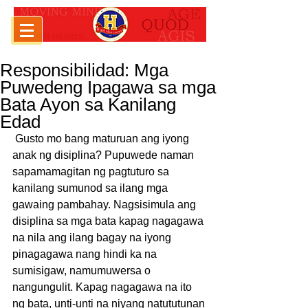
Responsibilidad: Mga
Puwedeng Ipagawa sa mga
Bata Ayon sa Kanilang
Edad
 Gusto mo bang maturuan ang iyong 
anak ng disiplina? Pupuwede naman 
sapamamagitan ng pagtuturo sa 
kanilang sumunod sa ilang mga 
gawaing pambahay. Nagsisimula ang 
disiplina sa mga bata kapag nagagawa 
na nila ang ilang bagay na iyong 
pinagagawa nang hindi ka na 
sumisigaw, namumuwersa o 
nangungulit. Kapag nagagawa na ito 
ng bata, unti-unti na niyang natututunan 