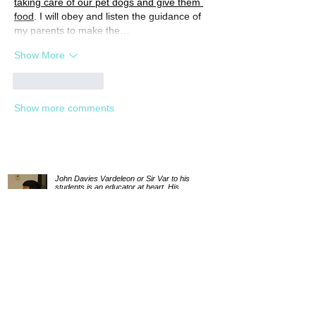
taking care of our pet dogs and give them 
food
. I will obey and listen the guidance of 
my parents to make the…
Show More
Like
Reply
Show more comments
John Davies Vardeleon or Sir Var to his
students is an educator at heart. His
experiences in teaching Social Studies in the
Jesuit-run Ateneo de Manila University for
eight years and moderating for the school's
Citizenship Program for ten years, inspired
him to promote proper parenting, teacher-
training, and the use of the Filipino language in
his community through High Horizons
Learning Center, which he started in 2007.