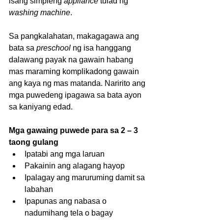
isang simpleng 
appliance 
tulad ng 
washing machine
. 
Sa pangkalahatan, makagagawa ang 
bata sa 
preschool 
ng isa hanggang 
dalawang payak na gawain habang 
mas maraming komplikadong gawain 
ang kaya ng mas matanda. Naririto ang 
mga puwedeng ipagawa sa bata ayon 
sa kaniyang edad. 
Mga gawaing puwede para sa 2 – 3 
taong gulang
Ipatabi ang mga laruan  
Pakainin ang alagang hayop  
Ipalagay ang maruruming damit sa 
labahan  
Ipapunas ang nabasa o 
nadumihang tela o bagay  