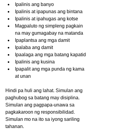
Ipalinis ang banyo  
Ipalinis at ipapunas ang bintana  
Ipalinis at ipahugas ang kotse  
Magpaluto ng simpleng pagkain 
na may gumagabay na matanda  
Ipaplantsa ang mga damit  
Ipalaba ang damit  
Ipaalaga ang mga batang kapatid  
Ipalinis ang kusina  
Ipapalit ang mga punda ng kama 
at unan  
Hindi pa huli ang lahat. Simulan ang 
paghubog sa batang may disiplina. 
Simulan ang pagpapa-unawa sa 
pagkakaroon ng responsibilidad. 
Simulan mo na ito sa iyong sariling 
tahanan. 