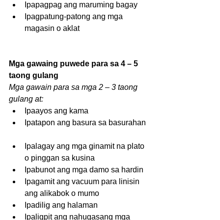
Ipapagpag ang maruming bagay  
Ipagpatung-patong ang mga 
magasin o aklat 
Mga gawaing puwede para sa 4 – 5 
taong gulang
Mga gawain para sa mga 2 – 3 taong 
gulang at:
Ipaayos ang kama  
Ipatapon ang basura sa basurahan 
Ipalagay ang mga ginamit na plato 
o pinggan sa kusina  
Ipabunot ang mga damo sa hardin  
Ipagamit ang vacuum para linisin 
ang alikabok o mumo  
Ipadilig ang halaman  
Ipaligpit ang nahugasang mga 