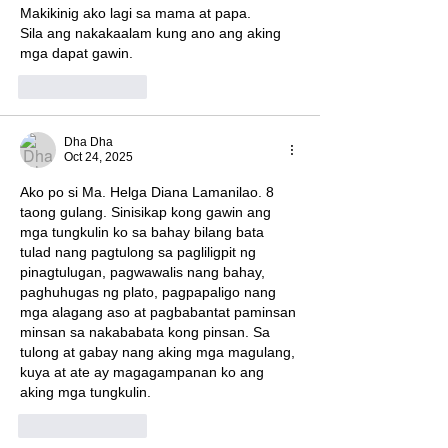
Makikinig ako lagi sa mama at papa. 
Sila ang nakakaalam kung ano ang aking 
mga dapat gawin. 
Like
Reply
Dha Dha
Oct 24, 2025
Ako po si Ma. Helga Diana Lamanilao. 8 
taong gulang. Sinisikap kong gawin ang 
mga tungkulin ko sa bahay bilang bata 
tulad nang pagtulong sa pagliligpit ng 
pinagtulugan, pagwawalis nang bahay, 
paghuhugas ng plato, pagpapaligo nang 
mga alagang aso at pagbabantat paminsan 
minsan sa nakababata kong pinsan. Sa 
tulong at gabay nang aking mga magulang, 
kuya at ate ay magagampanan ko ang 
aking mga tungkulin. 
Like
Reply