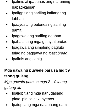
Ipalinis at ipapunas ang maruming 
hapag-kainan  
Ipaligpit ang sariling kailangang 
labhan  
Ipaayos ang butones ng sariling 
damit  
Ipagawa ang sariling agahan  
Ipabalat ang mga gulay at prutas  
Ipagawa ang simpleng pagluto 
tulad ng paggawa ng 
toast bread
Ipalinis ang sahig  
Mga gawaing puwede para sa higit 9 
taong gulang
Mga gawain para sa mga 2 – 9 taong 
gulang at:
Ipaligpit ang mga nahugasang 
plato, platito at kubyertos  
Ipatupi ang mga nalabhang damit  