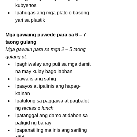
kubyertos  
Ipahugas ang mga plato o basong 
yari sa plastik  
Mga gawaing puwede para sa 6 – 7 
taong gulang
Mga gawain para sa mga 2 – 5 taong 
gulang at:
Ipaghiwalay ang puti sa mga damit 
na may kulay bago labhan  
Ipawalis ang sahig  
Ipaayos at ipalinis ang hapag-
kainan  
Ipatulong sa paggawa at pagbalot 
ng 
recess
 o 
lunch
Ipatanggal ang damo at dahon sa 
paligid ng bahay  
Ipapanatiling malinis ang sariling 