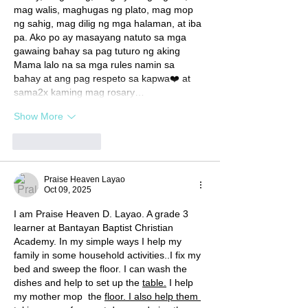
mag walis, maghugas ng plato, mag mop 
ng sahig, mag dilig ng mga halaman, at iba 
pa. Ako po ay masayang natuto sa mga 
gawaing bahay sa pag tuturo ng aking 
Mama lalo na sa mga rules namin sa 
bahay at ang pag respeto sa kapwa❤️ at 
sama2x kaming mag rosary…
Show More
Like
Reply
Praise Heaven Layao
Oct 09, 2025
I am Praise Heaven D. Layao. A grade 3 
learner at Bantayan Baptist Christian 
Academy. In my simple ways I help my 
family in some household activities..I fix my 
bed and sweep the floor. I can wash the 
dishes and help to set up the 
table.
 I help 
my mother mop  the 
floor. I also help them 