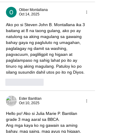
Oliber Montallana
Oct 14, 2025
Ako po si Steven John B. Montallana ika 3 
baitang at 8 na taong gulang, ako po ay 
natulong sa aking magulang sa gawaing 
bahay gaya ng pagluluto ng umagahan, 
paglalagay ng damit sa washing, 
pagvacuum, pagliligpit ng higaan at 
paglalampaso ng sahig lahat po ito ay 
tinuro ng aking magulang. Patuloy ko po 
silang susundin dahil utos po ito ng Diyos.
Like
Reply
Ester Bantilan
Oct 10, 2025
Hello po! Ako si Julia Marie P. Bantilan  
grade 3 mag aaral sa BBCA. 
Ang mga kaya ko ng gawain sa aming 
bahay, mag saing, mag ayus ng higaan, 